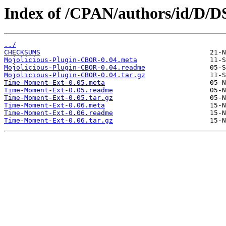
Index of /CPAN/authors/id/
../
CHECKSUMS
Mojolicious-Plugin-CBOR-0.04.meta
Mojolicious-Plugin-CBOR-0.04.readme
Mojolicious-Plugin-CBOR-0.04.tar.gz
Time-Moment-Ext-0.05.meta
Time-Moment-Ext-0.05.readme
Time-Moment-Ext-0.05.tar.gz
Time-Moment-Ext-0.06.meta
Time-Moment-Ext-0.06.readme
Time-Moment-Ext-0.06.tar.gz