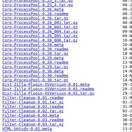
Coro-ProcessPool-0.25_3.tar.gz
Coro-ProcessPool-0.25_4.tar.gz
Coro-ProcessPool-0.26.meta
Coro-ProcessPool-0.26.readme
Coro-ProcessPool-0.26.tar.gz
Coro-ProcessPool-0.26_002.tar.gz
Coro-ProcessPool-0.26_003.tar.gz
Coro-ProcessPool-0.26_004.tar.gz
Coro-ProcessPool-0.26_005.tar.gz
Coro-ProcessPool-0.26_006.tar.gz
Coro-ProcessPool-0.28.meta
Coro-ProcessPool-0.28.readme
Coro-ProcessPool-0.28.tar.gz
Coro-ProcessPool-0.29.meta
Coro-ProcessPool-0.29.readme
Coro-ProcessPool-0.29.tar.gz
Coro-ProcessPool-0.30.meta
Coro-ProcessPool-0.30.readme
Coro-ProcessPool-0.30.tar.gz
Dist-Zilla-Plugin-XSVersion-0.01.meta
Dist-Zilla-Plugin-XSVersion-0.01.readme
Dist-Zilla-Plugin-XSVersion-0.01.tar.gz
Filter-Cleanup-0.01.readme
Filter-Cleanup-0.01.tar.gz
Filter-Cleanup-0.02.readme
Filter-Cleanup-0.02.tar.gz
Filter-Cleanup-0.03.meta
Filter-Cleanup-0.03.readme
Filter-Cleanup-0.03.tar.gz
HTML-Untidy-0.01.meta