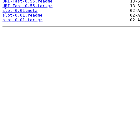
URI-Fast-0.55.readme
URI-Fast-0.55.tar.gz
slot-0.01.meta
slot-0.01.readme
slot-0.01.tar.gz